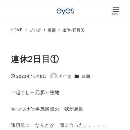
MENU
HOME
ブログ
農園
連休2日目①
連休2日目①
カテゴリー
2023年10月8日
アイズ
農園
投稿日
著
者
土起こし～元肥～整地
やっつけ仕事感満載の 我が農園
降雨前に なんとか 間に合った、、、、、