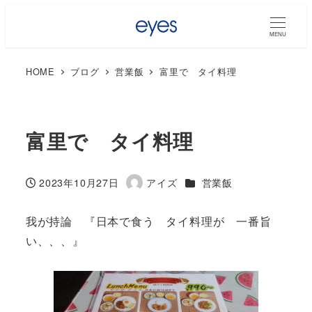
MENU
HOME
ブログ
営業飯
富里で タイ料理
富里で タイ料理
カテゴリー
2023年10月27日
アイズ
営業飯
投稿日
著
者
我が持論 『日本で食う タイ料理が 一番旨
い、、、』