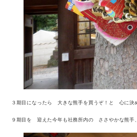
３期目になったら 大きな熊手を買うぞ！と 心に決
９期目を 迎えた今年も社務所内の ささやかな熊手