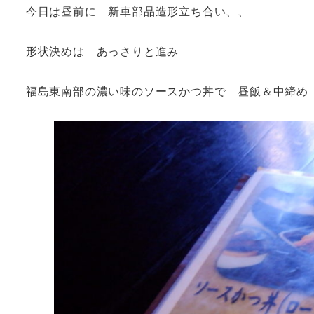
今日は昼前に 新車部品造形立ち合い、、
形状決めは あっさりと進み
福島東南部の濃い味のソースかつ丼で 昼飯＆中締め