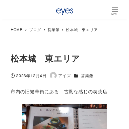
MENU
HOME
ブログ
営業飯
松本城 東エリア
松本城 東エリア
カテゴリー
2023年12月4日
アイズ
営業飯
投稿日
著
者
市内の旧繁華街にある 古風な感じの喫茶店