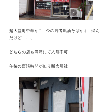
超大盛町中華か↑ 今の若者風油そばか↓ 悩ん
だけど 、、
どちらの店も満席にて入店不可
午後の面談時間が迫り断念帰社