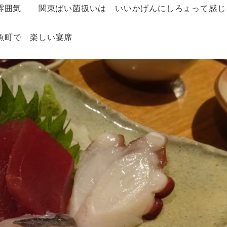
くい雰囲気 関東ばい菌扱いは いいかげんにしろょって
魚町で 楽しい宴席