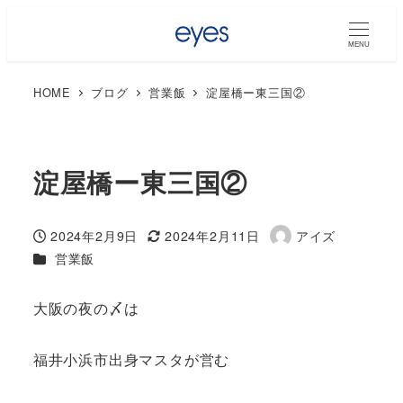
MENU
HOME
ブログ
営業飯
淀屋橋ー東三国②
淀屋橋ー東三国②
2024年2月9日
2024年2月11日
アイズ
投稿日
更新日
著
カテゴリー
営業飯
者
大阪の夜の〆は
福井小浜市出身マスタが営む