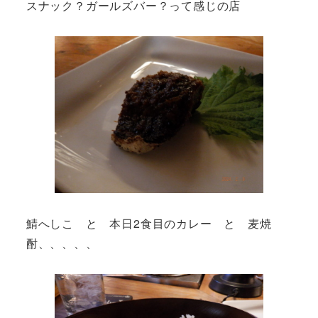
スナック？ガールズバー？って感じの店
鯖へしこ と 本日2食目のカレー と 麦焼
酎、、、、、