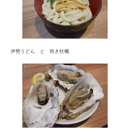
伊勢うどん と 焼き牡蠣