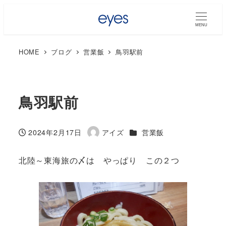
MENU
HOME
ブログ
営業飯
鳥羽駅前
鳥羽駅前
カテゴリー
2024年2月17日
アイズ
営業飯
投稿日
著
者
北陸～東海旅の〆は やっぱり この２つ