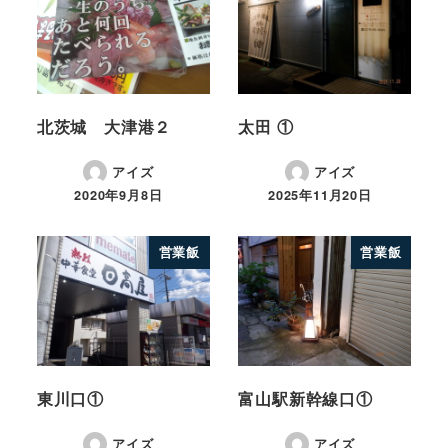
北茨城 大津港２
太田 ①
アイズ
アイズ
2020年9月8日
2025年11月20日
営業飯
営業飯
東川口①
富山駅新幹線口①
アイズ
アイズ