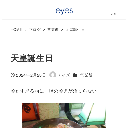
MENU
HOME
ブログ
営業飯
天皇誕生日
天皇誕生日
カテゴリー
2024年2月23日
アイズ
営業飯
投稿日
著
者
冷たすぎる雨に 脛の冷えが治まらない