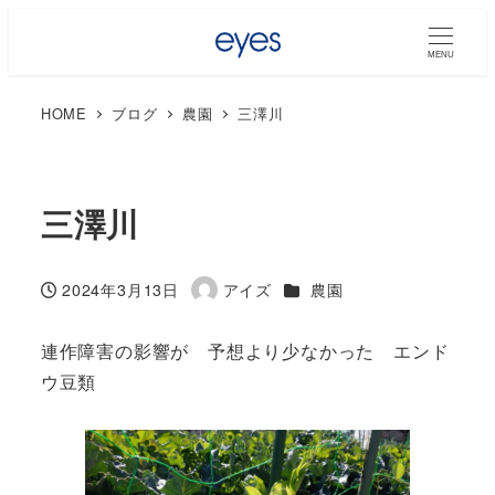
MENU
HOME
ブログ
農園
三澤川
三澤川
カテゴリー
2024年3月13日
アイズ
農園
投稿日
著
者
連作障害の影響が 予想より少なかった エンド
ウ豆類