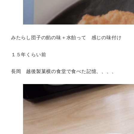
みたらし団子の餡の味＋水飴って 感じの味付け
１５年くらい前
長岡 越後製菓横の食堂で食べた記憶、、、、