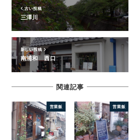
古い投稿
三澤川
新しい投稿
南浦和 西口
関連記事
営業飯
営業飯