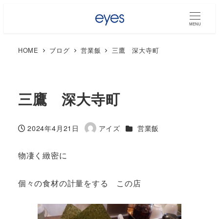
MENU
HOME
ブログ
営業飯
三鷹 深大寺町
三鷹 深大寺町
カテゴリー
2024年4月21日
アイズ
営業飯
投稿日
著
者
物凄く緻密に
個々の食材の計量をする この店