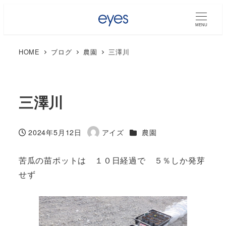
MENU
HOME
ブログ
農園
三澤川
三澤川
カテゴリー
2024年5月12日
アイズ
農園
投稿日
著
者
苦瓜の苗ポットは １０日経過で ５％しか発芽
せず