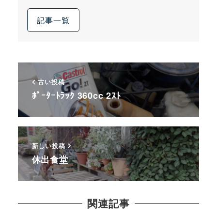
記事一覧
古い投稿
ﾎﾟｰﾀｰﾄﾗｯｸ 360cc 2ｽﾄ
新しい投稿
休出食堂
関連記事