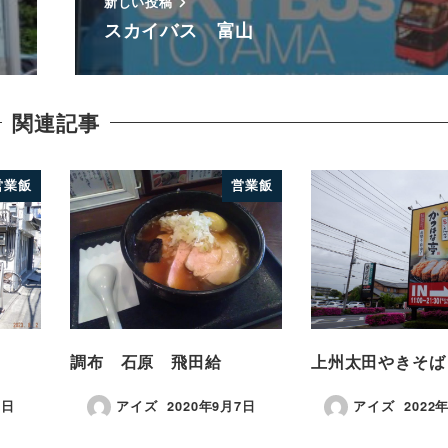
新しい投稿
スカイバス 富山
関連記事
営業飯
営業飯
調布 石原 飛田給
上州太田やきそば
2日
アイズ
2020年9月7日
アイズ
2022