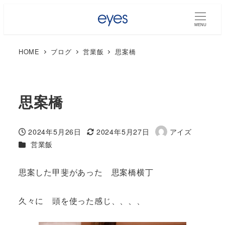
MENU
HOME
ブログ
営業飯
思案橋
思案橋
2024年5月26日
2024年5月27日
アイズ
投稿日
更新日
著
カテゴリー
営業飯
者
思案した甲斐があった 思案橋横丁
久々に 頭を使った感じ、、、、