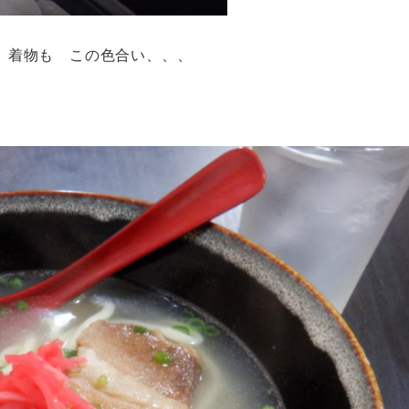
 着物も この色合い、、、