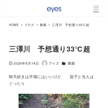
MENU
HOME
ブログ
農園
三澤川 予想通り33℃超
三澤川 予想通り33℃超
カテゴリー
2024年6月14日
アイズ
農園
投稿日
著
者
晴天続きは芋堀にはいいけど 茄子と当人は
ぐったり