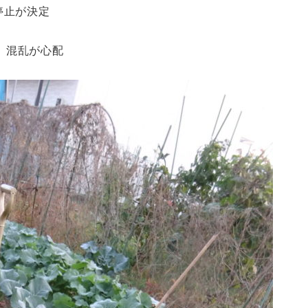
昨日夕方に停止が決定
の 混乱が心配