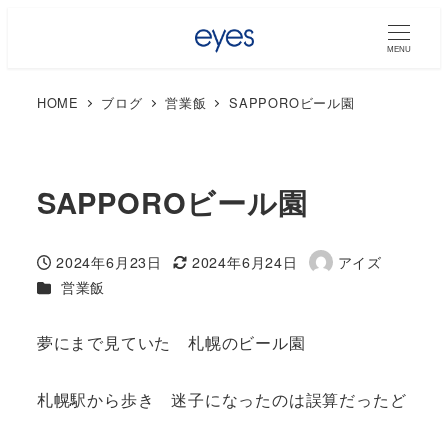
MENU
HOME
ブログ
営業飯
SAPPOROビール園
SAPPOROビール園
2024年6月23日
2024年6月24日
アイズ
投稿日
更新日
著
カテゴリー
営業飯
者
夢にまで見ていた 札幌のビール園
札幌駅から歩き 迷子になったのは誤算だったど