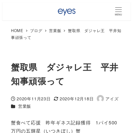
MENU
HOME
ブログ
営業飯
蟹取県 ダジャレ王 平井知
事頑張って
蟹取県 ダジャレ王 平井
知事頑張って
2020年11月23日
2020年12月18日
アイズ
投稿日
更新日
著
カテゴリー
営業飯
者
蟹食べて応援 昨年ギネス記録獲得 1パイ500
万円の五輝星（いつきぼし）蟹