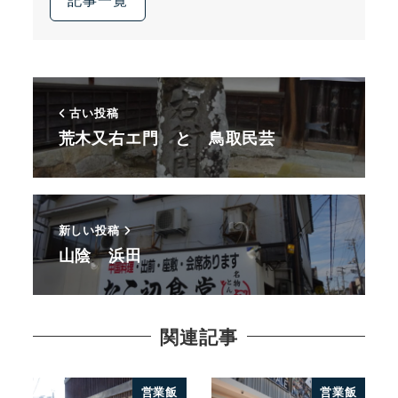
古い投稿
荒木又右エ門 と 鳥取民芸
新しい投稿
山陰 浜田
関連記事
営業飯
営業飯