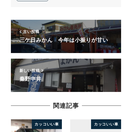
古い投稿
三ケ日みかん 今年は小振りが甘い
新しい投稿
秦野中井
関連記事
カッコいい車
カッコいい車