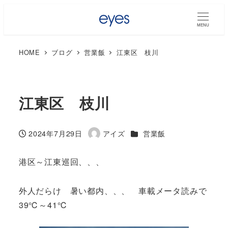
MENU
HOME
ブログ
営業飯
江東区 枝川
江東区 枝川
カテゴリー
2024年7月29日
アイズ
営業飯
投稿日
著
者
港区～江東巡回、、、
外人だらけ 暑い都内、、、 車載メータ読みで
39℃～41℃