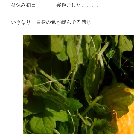
盆休み初日、、、 寝過ごした、、、、
いきなり 自身の気が緩んでる感じ