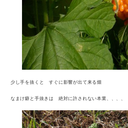
少し手を抜くと すぐに影響が出て来る畑
なまけ癖と手抜きは 絶対に許されない本業、、、、