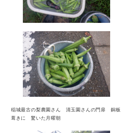
稲城最古の梨農園さん 清玉園さんの門扉 銅板
葺きに 驚いた月曜朝