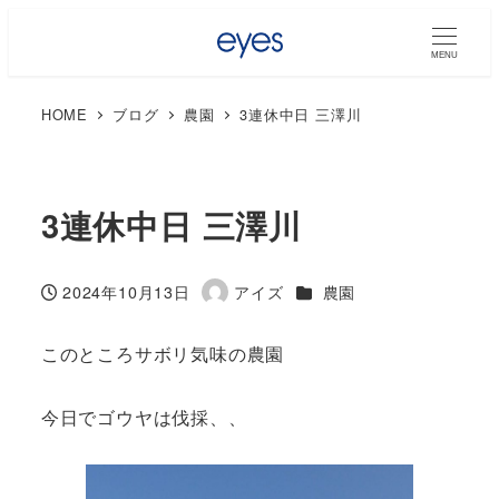
MENU
HOME
ブログ
農園
3連休中日 三澤川
3連休中日 三澤川
カテゴリー
2024年10月13日
アイズ
農園
投稿日
著
者
このところサボリ気味の農園
今日でゴウヤは伐採、、