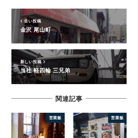
古い投稿
金沢 尾山町
新しい投稿
当社 軽四輪 三兄弟
関連記事
営業飯
営業飯