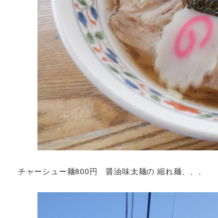
チャーシュー麺800円 醤油味太麺の 縮れ麺、、、