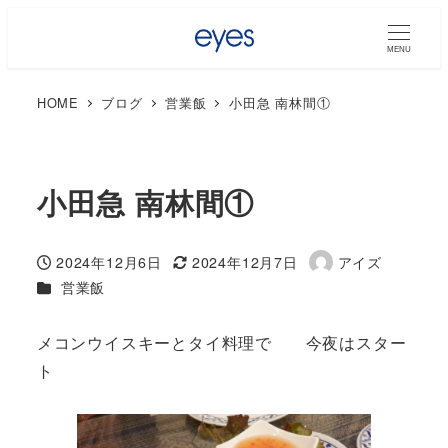
MENU
HOME
ブログ
営業飯
小田急 南林間①
小田急 南林間①
2024年12月6日
2024年12月7日
アイズ
投稿日
更新日
著
カテゴリー
営業飯
者
メコンウイスキーとタイ料理で 今夜はスター
ト