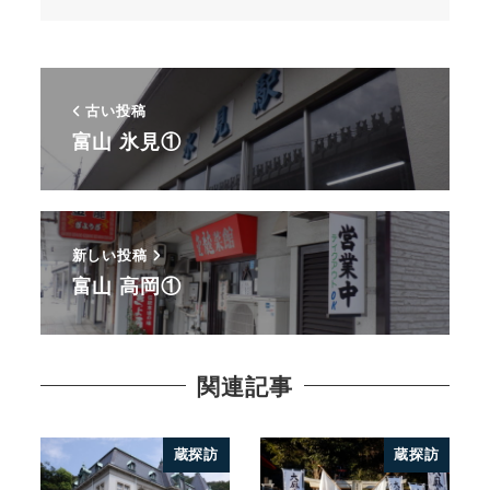
古い投稿
富山 氷見①
新しい投稿
富山 高岡①
関連記事
蔵探訪
蔵探訪