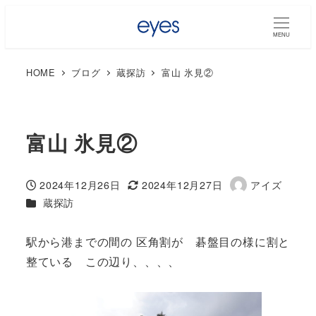
MENU
HOME
ブログ
蔵探訪
富山 氷見②
富山 氷見②
2024年12月26日
2024年12月27日
アイズ
投稿日
更新日
著
カテゴリー
蔵探訪
者
駅から港までの間の 区角割が 碁盤目の様に割と
整ている この辺り、、、、