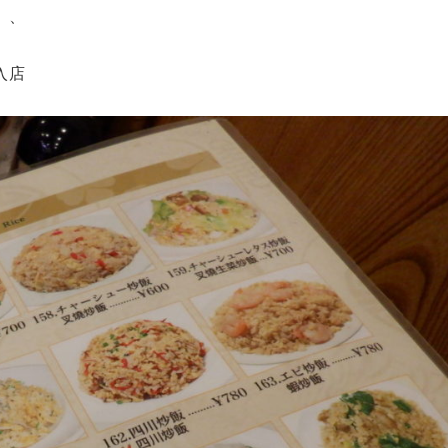
、、
入店