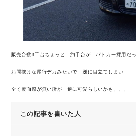
販売台数3千台ちょっと 約千台が パトカー採用だ
お間抜けな尾行デカみたいで 逆に目立てしまい
全く覆面感が無い所が 逆に可愛らしいかも、、、
この記事を書いた人