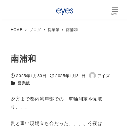
MENU
HOME
ブログ
営業飯
南浦和
南浦和
2025年1月30日
2025年1月31日
アイズ
投稿日
更新日
著
カテゴリー
営業飯
者
夕方まで都内湾岸部での 車輛測定や見取
り、、、
割と重い現場立ち合だった、、、、今夜は