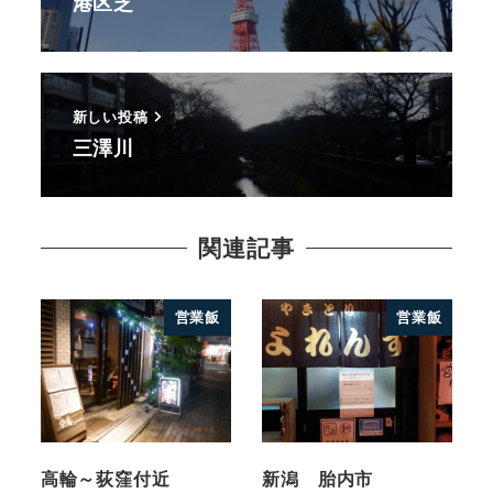
港区芝
新しい投稿
三澤川
関連記事
営業飯
営業飯
高輪～荻窪付近
新潟 胎内市