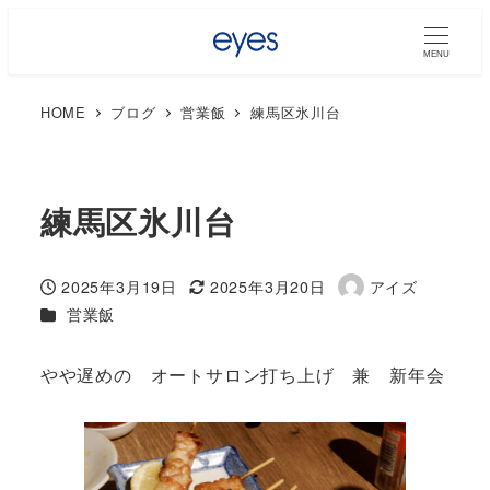
MENU
HOME
ブログ
営業飯
練馬区氷川台
練馬区氷川台
2025年3月19日
2025年3月20日
アイズ
投稿日
更新日
著
カテゴリー
営業飯
者
やや遅めの オートサロン打ち上げ 兼 新年会