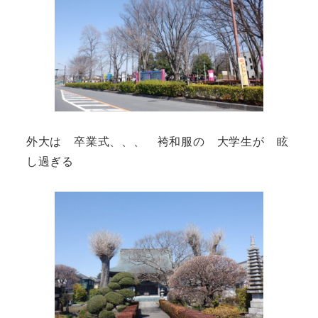
外大は 卒業式、、、 袴和服の 大学生が 眩
し過ぎる