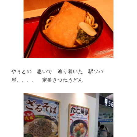
やぅとの 思いで 辿り着いた 駅ソバ
屋、、、、 定番きつねうどん