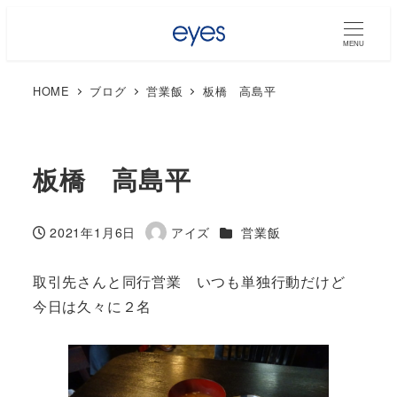
MENU
HOME
ブログ
営業飯
板橋 高島平
板橋 高島平
カテゴリー
2021年1月6日
アイズ
営業飯
投稿日
著
者
取引先さんと同行営業 いつも単独行動だけど
今日は久々に２名