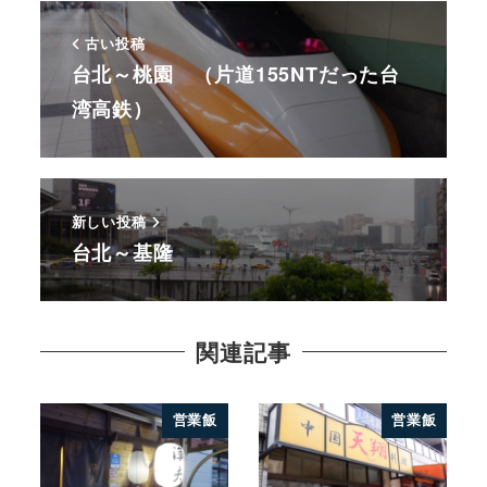
古い投稿
台北～桃園 （片道155NTだった台
湾高鉄）
新しい投稿
台北～基隆
関連記事
営業飯
営業飯