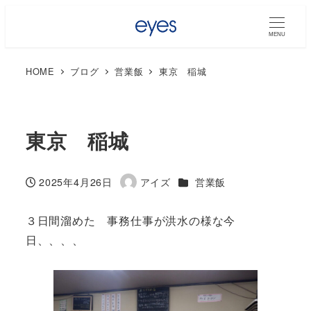
MENU
HOME
ブログ
営業飯
東京 稲城
東京 稲城
カテゴリー
2025年4月26日
アイズ
営業飯
投稿日
著
者
３日間溜めた 事務仕事が洪水の様な今
日、、、、