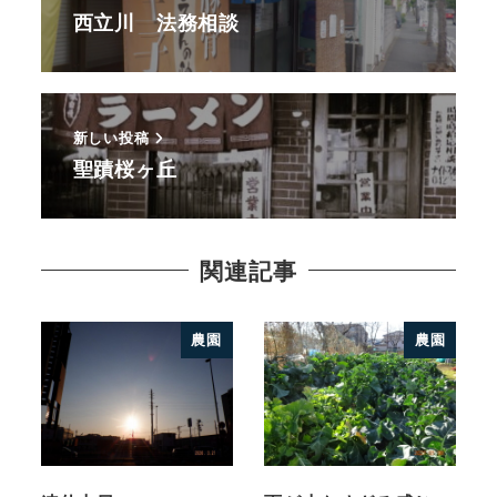
西立川 法務相談
新しい投稿
聖蹟桜ヶ丘
関連記事
農園
農園