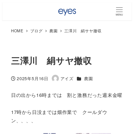
MENU
HOME
ブログ
農園
三澤川 絹サヤ撤収
三澤川 絹サヤ撤収
カテゴリー
2025年5月16日
アイズ
農園
投稿日
著
者
日の出から16時までは 割と激務だった週末金曜
17時から日没までは畑作業で クールダウ
ン、、、、