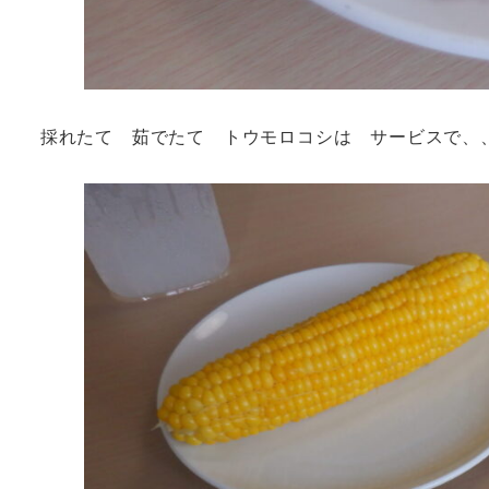
採れたて 茹でたて トウモロコシは サービスで、