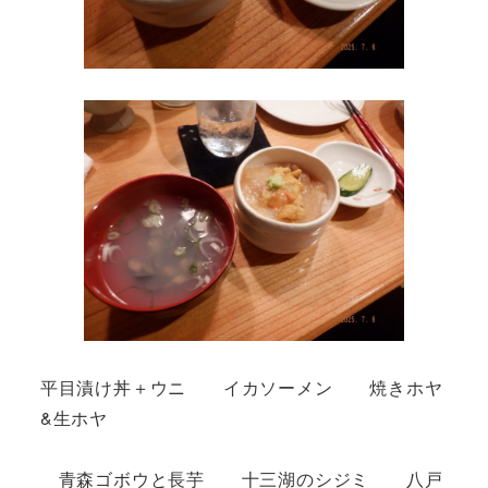
平目漬け丼＋ウニ イカソーメン 焼きホヤ
&生ホヤ
青森ゴボウと長芋 十三湖のシジミ 八戸