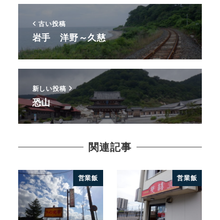
古い投稿
岩手 洋野～久慈
新しい投稿
恐山
関連記事
営業飯
営業飯