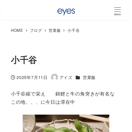
MENU
HOME
ブログ
営業飯
小千谷
小千谷
カテゴリー
2025年7月11日
アイズ
営業飯
投稿日
著
者
小千谷縮で栄え 錦鯉と牛の角突きが有名な
この地、、、に今日は滞在中