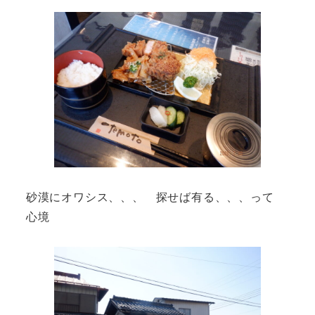
砂漠にオワシス、、、 探せば有る、、、って
心境