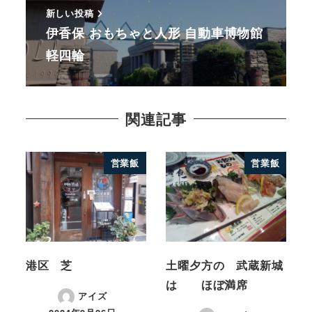
新しい投稿
伊香保 おもちゃと人形 自動車博物館
軽四輪
関連記事
営業飯
営業飯
港区 芝
土曜夕方の 武蔵新城
は ほぼ満席
アイズ