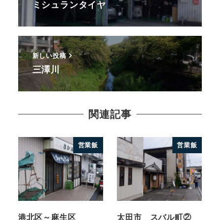
ミシュランタイヤ
新しい投稿
三澤川
関連記事
営業飯
営業飯
港北区～麻生区
太田市 スバル町②