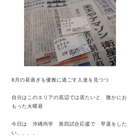
8月の昼過ぎを優雅に過ごす人達を見つつ
自分はこのエリアの底辺では居たいと 微かにお
もった火曜昼
今日は 沖縄尚学 第四試合応援で 早退をした
い、、、、