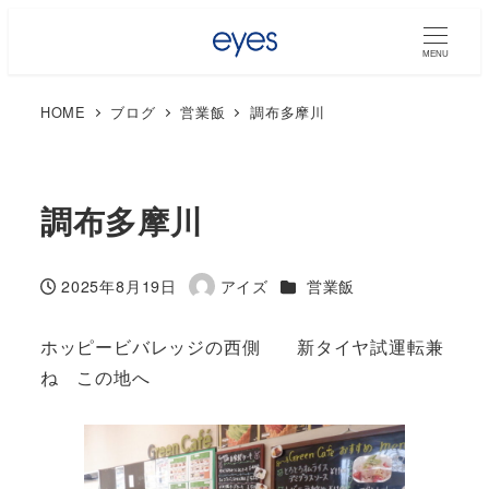
MENU
HOME
ブログ
営業飯
調布多摩川
調布多摩川
カテゴリー
2025年8月19日
アイズ
営業飯
投稿日
著
者
ホッピービバレッジの西側 新タイヤ試運転兼
ね この地へ