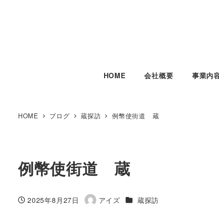
HOME
会社概要
事業内
HOME
ブログ
蔵探訪
例幣使街道 蔵
例幣使街道 蔵
カテゴリー
2025年8月27日
アイズ
蔵探訪
投稿日
著
者