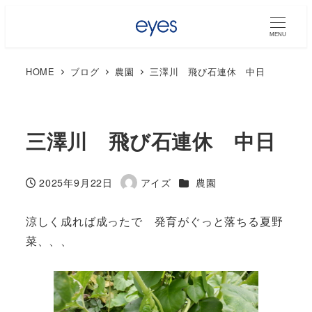
MENU
HOME
ブログ
農園
三澤川 飛び石連休 中日
三澤川 飛び石連休 中日
カテゴリー
2025年9月22日
アイズ
農園
投稿日
著
者
涼しく成れば成ったで 発育がぐっと落ちる夏野
菜、、、