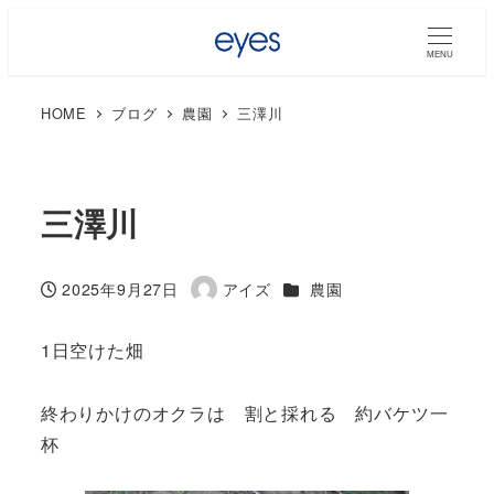
MENU
HOME
ブログ
農園
三澤川
三澤川
カテゴリー
2025年9月27日
アイズ
農園
投稿日
著
者
1日空けた畑
終わりかけのオクラは 割と採れる 約バケツ一
杯