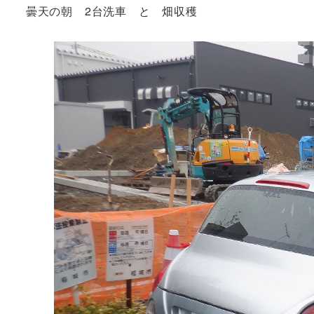
曇天の朝 2台洗車 と 畑収穫