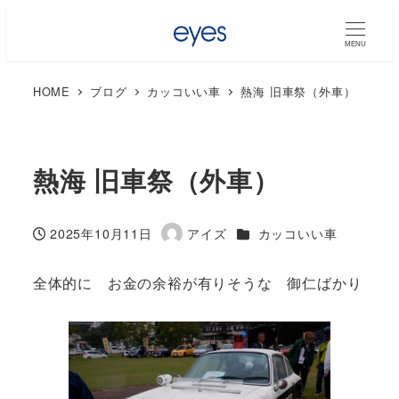
MENU
HOME
ブログ
カッコいい車
熱海 旧車祭（外車）
熱海 旧車祭（外車）
カテゴリー
2025年10月11日
アイズ
カッコいい車
投稿日
著
者
全体的に お金の余裕が有りそうな 御仁ばかり