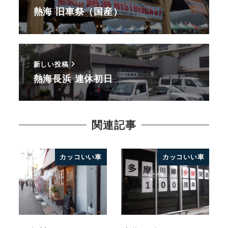
熱海 旧車祭（国産）
新しい投稿
熱海長浜 連休初日
関連記事
カッコいい車
カッコいい車